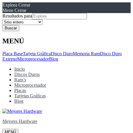
Explora
Cerrar
Menu
Cerrar
Resultados para
MENÚ
Placa Base
Tarjeta Gráfica
Disco Duro
Memoria Ram
Disco Duro
Externo
Microprocesador
Blog
Inicio
Discos Duros
Ram’s
Microprocesador
Placas
Tarjetas Gráficas
Blog
Mejores Hardware
MENÚ