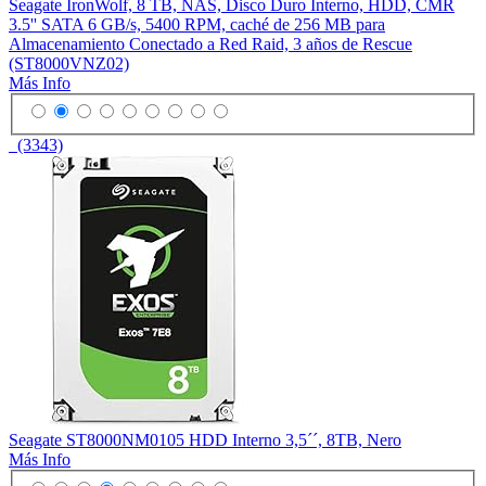
Seagate IronWolf, 8 TB, NAS, Disco Duro Interno, HDD, CMR
3.5'' SATA 6 GB/s, 5400 RPM, caché de 256 MB para
Almacenamiento Conectado a Red Raid, 3 años de Rescue
(ST8000VNZ02)
Más Info
(3343)
Seagate ST8000NM0105 HDD Interno 3,5´´, 8TB, Nero
Más Info