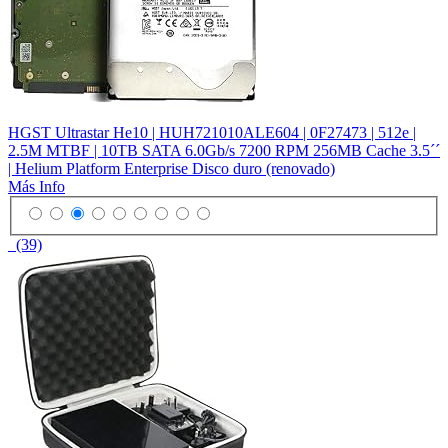
HGST Ultrastar He10 | HUH721010ALE604 | 0F27473 | 512e |
2.5M MTBF | 10TB SATA 6.0Gb/s 7200 RPM 256MB Cache 3.5´´
| Helium Platform Enterprise Disco duro (renovado)
Más Info
(39)