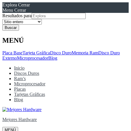
Explora
Cerrar
Menu
Cerrar
Resultados para
MENÚ
Placa Base
Tarjeta Gráfica
Disco Duro
Memoria Ram
Disco Duro
Externo
Microprocesador
Blog
Inicio
Discos Duros
Ram’s
Microprocesador
Placas
Tarjetas Gráficas
Blog
Mejores Hardware
MENÚ