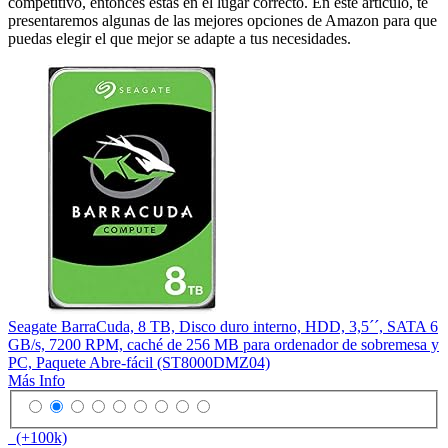
competitivo, entonces estás en el lugar correcto. En este artículo, te
presentaremos algunas de las mejores opciones de Amazon para que
puedas elegir el que mejor se adapte a tus necesidades.
Seagate BarraCuda, 8 TB, Disco duro interno, HDD, 3,5´´, SATA 6
GB/s, 7200 RPM, caché de 256 MB para ordenador de sobremesa y
PC, Paquete Abre-fácil (ST8000DMZ04)
Más Info
(+100k)