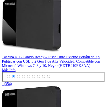
Toshiba 4TB Canvio Ready - Disco Duro Externo Portátil de 2,5
Pulgadas con USB 3.2 Gen 1 de Alta Velocidad, Compatible con
Microsoft Windows 7, 8 y 10, Negro (HDTB410EK3AA)
Más Info
(354)