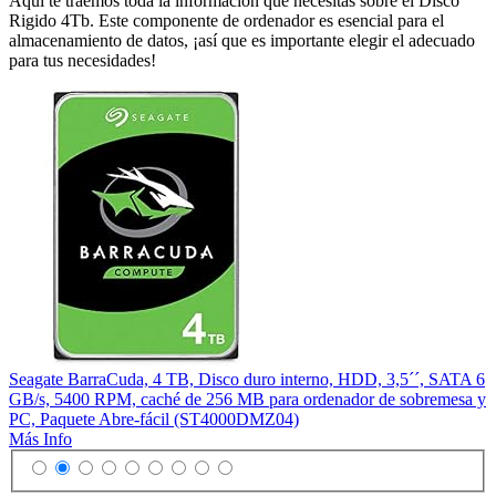
Aquí te traemos toda la información que necesitas sobre el Disco
Rigido 4Tb. Este componente de ordenador es esencial para el
almacenamiento de datos, ¡así que es importante elegir el adecuado
para tus necesidades!
Seagate BarraCuda, 4 TB, Disco duro interno, HDD, 3,5´´, SATA 6
GB/s, 5400 RPM, caché de 256 MB para ordenador de sobremesa y
PC, Paquete Abre-fácil (ST4000DMZ04)
Más Info