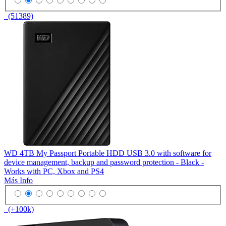
(51389)
WD 4TB My Passport Portable HDD USB 3.0 with software for
device management, backup and password protection - Black -
Works with PC, Xbox and PS4
Más Info
(+100k)