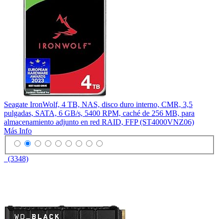
Seagate IronWolf, 4 TB, NAS, disco duro interno, CMR, 3,5
pulgadas, SATA, 6 GB/s, 5400 RPM, caché de 256 MB, para
almacenamiento adjunto en red RAID, FFP (ST4000VNZ06)
Más Info
(3348)