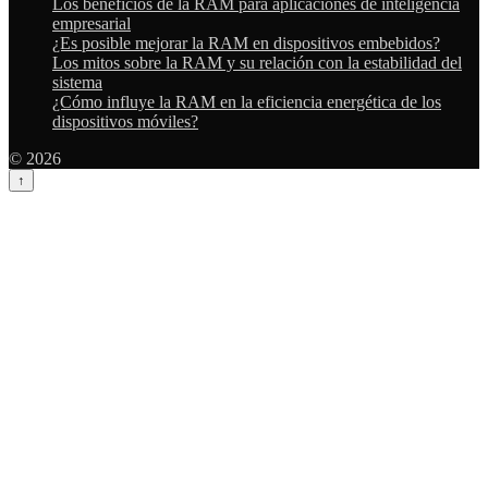
Los beneficios de la RAM para aplicaciones de inteligencia
empresarial
¿Es posible mejorar la RAM en dispositivos embebidos?
Los mitos sobre la RAM y su relación con la estabilidad del
sistema
¿Cómo influye la RAM en la eficiencia energética de los
dispositivos móviles?
© 2026
↑