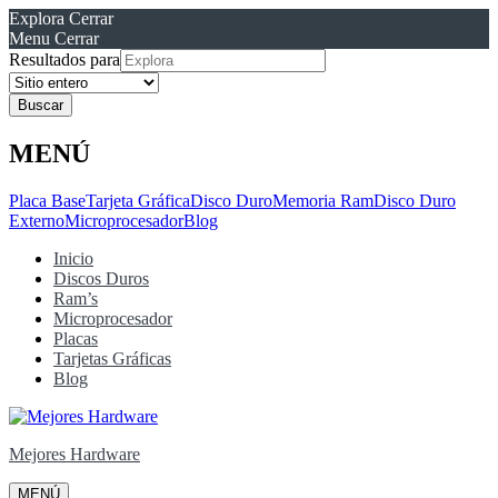
Explora
Cerrar
Menu
Cerrar
Resultados para
MENÚ
Placa Base
Tarjeta Gráfica
Disco Duro
Memoria Ram
Disco Duro
Externo
Microprocesador
Blog
Inicio
Discos Duros
Ram’s
Microprocesador
Placas
Tarjetas Gráficas
Blog
Mejores Hardware
MENÚ