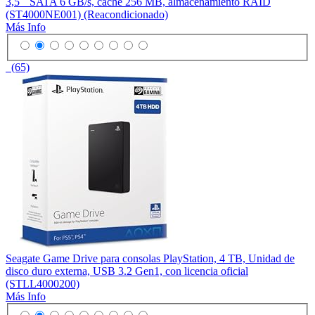
3,5´´ SATA 6 GB/s, caché 256 MB, almacenamiento RAID
(ST4000NE001) (Reacondicionado)
Más Info
(65)
Seagate Game Drive para consolas PlayStation, 4 TB, Unidad de
disco duro externa, USB 3.2 Gen1, con licencia oficial
(STLL4000200)
Más Info