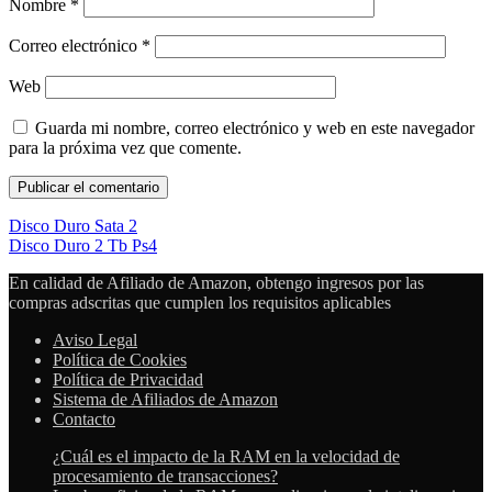
Nombre
*
Correo electrónico
*
Web
Guarda mi nombre, correo electrónico y web en este navegador
para la próxima vez que comente.
Disco Duro Sata 2
Disco Duro 2 Tb Ps4
En calidad de Afiliado de Amazon, obtengo ingresos por las
compras adscritas que cumplen los requisitos aplicables
Aviso Legal
Política de Cookies
Política de Privacidad
Sistema de Afiliados de Amazon
Contacto
¿Cuál es el impacto de la RAM en la velocidad de
procesamiento de transacciones?